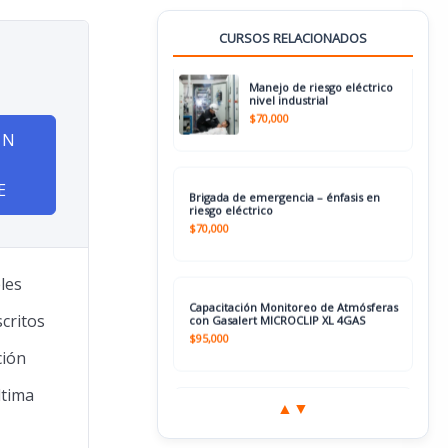
nivel industrial
$
70,000
CURSOS RELACIONADOS
Brigada de emergencia – énfasis en
riesgo eléctrico
$
70,000
ON
Capacitación Monitoreo de Atmósferas
con Gasalert MICROCLIP XL 4GAS
LEL/O2/H2S/CO
$
95,000
les
scritos
Capacitación en manejo de
izaje de cargas sector
industrial.
$
70,000
ión
ltima
▲
▼
Protegido: Rescate Industrial / Avanzado
alturas teórico – Practico en centro de