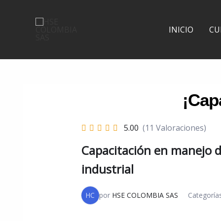
Ir
al
INICIO
CU
contenido
5.00
(11 Valoraciones)
Capacitación en manejo d
industrial
HC
por
HSE COLOMBIA SAS
Categoría