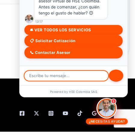
asesor virtual de HSE Colombia.
$
70,000
Antes de comenzar, ¿con quién
tengo el gusto de hablar? 😊
13:17
🛎 VER TODOS LOS SERVICIOS
📋 Solicitar Cotización
¡ESTOY INTERESADO!
📞 Contactar Asesor
Powered by HSE Colombia SAS
1
¿NECESITAS AYUDA?