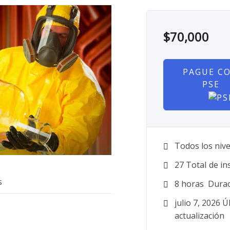
$
70,000
PAGUE C
PSE
Todos los nive
27 TotaI de in
s
8
horas
Durac
julio 7, 2026 Ú
actualización