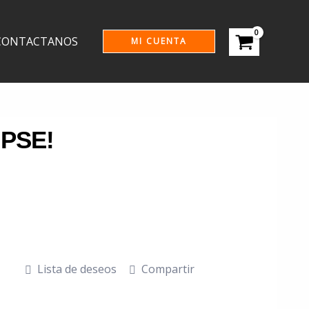
CONTACTANOS
MI CUENTA
Supervisión, control y manejo de
trabajo en caliente para sector industrial
$
70,000
Lista de deseos
Compartir
Manejo de riesgo eléctrico