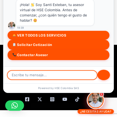
¡Hola!
Soy Santi Esteban, tu asesor
ACCEDER
virtual de HSE Colombia. Antes de
comenzar, ¿con quién tengo el gusto de
¿No tienes una cuenta?
hablar?
Regístrate ahora
19:39
VER TODOS LOS SERVICIOS
Solicitar Cotización
Copyright © 2026 HSE COLOMBIA SAS
Contactar Asesor
Soy estudiante
Trabaja con nosotros
3172212134
Powered by HSE Colombia SAS
Comunidad Virtual
1
¿NECESITAS AYUDA?