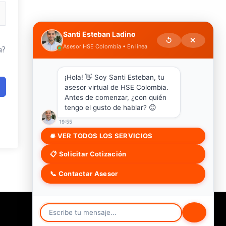
Santi Esteban Ladino
↺
✕
Asesor HSE Colombia • En línea
a?
¡Hola! 👋 Soy Santi Esteban, tu
asesor virtual de HSE Colombia.
Antes de comenzar, ¿con quién
tengo el gusto de hablar? 😊
19:55
🛎 VER TODOS LOS SERVICIOS
📋 Solicitar Cotización
📞 Contactar Asesor