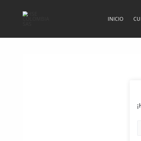
Ir
al
INICIO
CU
contenido
¡