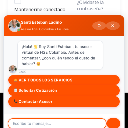
¿Olvidaste la
contraseña?
Mantenerme conectado
Santi Esteban Ladino
↺
✕
Asesor HSE Colombia • En línea
ACCEDER
¿No tienes una cuenta?
Regístrate ahora
¡Hola!
Soy Santi Esteban, tu asesor
virtual de HSE Colombia. Antes de
comenzar, ¿con quién tengo el gusto de
hablar?
22:00
VER TODOS LOS SERVICIOS
Solicitar Cotización
Contactar Asesor
Copyright © 2026 HSE COLOMBIA SAS
Soy estudiante
Trabaja con nosotros