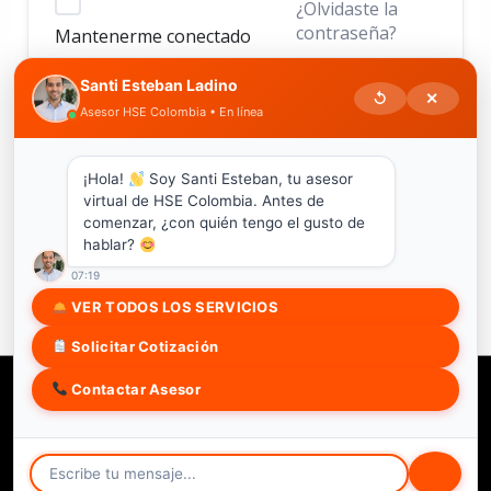
¿Olvidaste la
contraseña?
Mantenerme conectado
Santi Esteban Ladino
↺
✕
Asesor HSE Colombia • En línea
ACCEDER
¿No tienes una cuenta?
Regístrate ahora
¡Hola!
Soy Santi Esteban, tu asesor
virtual de HSE Colombia. Antes de
comenzar, ¿con quién tengo el gusto de
hablar?
07:19
VER TODOS LOS SERVICIOS
Solicitar Cotización
Contactar Asesor
Copyright © 2026 HSE COLOMBIA SAS
Soy estudiante
Trabaja con nosotros