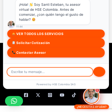
¡Hola!
Soy Santi Esteban, tu asesor
ACCEDER
virtual de HSE Colombia. Antes de
comenzar, ¿con quién tengo el gusto de
¿No tienes una cuenta?
hablar?
Regístrate ahora
11:44
VER TODOS LOS SERVICIOS
Solicitar Cotización
Copyright © 2026 HSE COLOMBIA SAS
Contactar Asesor
Soy estudiante
Trabaja con nosotros
3172212134
Powered by HSE Colombia SAS
Comunidad Virtual
1
¿NECESITAS AYUDA?