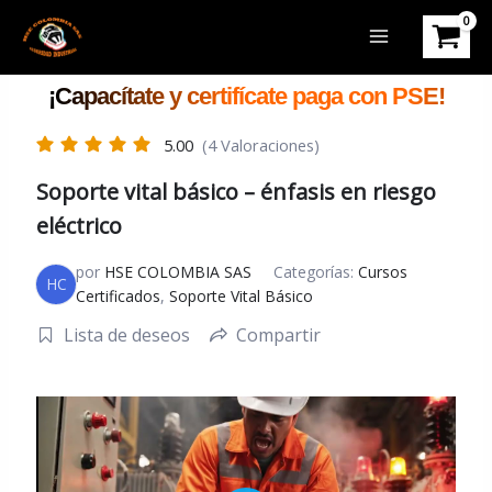
Ir
al
contenido
5.00
(4 Valoraciones)
Soporte vital básico – énfasis en riesgo
eléctrico
por
HSE COLOMBIA SAS
Categorías:
Cursos
HC
Certificados
,
Soporte Vital Básico
Lista de deseos
Compartir