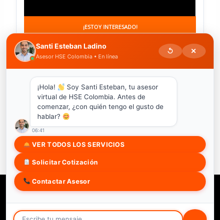
¡ESTOY INTERESADO!
Santi Esteban Ladino
↺
✕
Asesor HSE Colombia • En línea
¡Hola!
Soy Santi Esteban, tu asesor
virtual de HSE Colombia. Antes de
comenzar, ¿con quién tengo el gusto de
hablar?
06:41
VER TODOS LOS SERVICIOS
¡ESTOY INTERESADO!
Solicitar Cotización
Contactar Asesor
Copyright © 2026 HSE COLOMBIA SAS
Soy estudiante