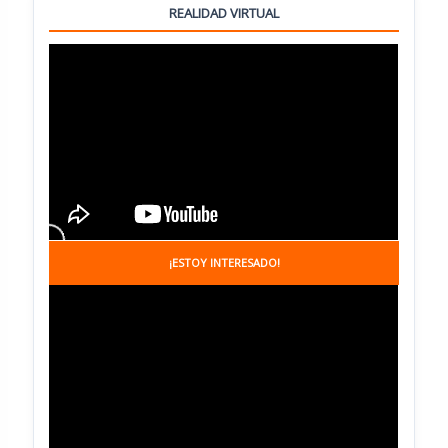
REALIDAD VIRTUAL
Manejo de extintores – observador de incendio
sector industrial.
$
70,000
Capacitación En Primeros Auxilios, Soporte vital
básico, Reanimación cardio pulmonar (RCP)
$
120,000
¡ESTOY INTERESADO!