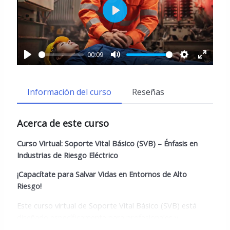
PLAY
00:09
PLAY
MUTE
SETTINGS
ENTE
FULLS
Información del curso
Reseñas
Acerca de este curso
Curso Virtual: Soporte Vital Básico (SVB) – Énfasis en
Industrias de Riesgo Eléctrico
¡Capacítate para Salvar Vidas en Entornos de Alto
Riesgo!
Este curso virtual de Soporte Vital Básico (SVB) está
diseñado específicamente para profesionales y
trabajadores de industrias con exposición a riesgos