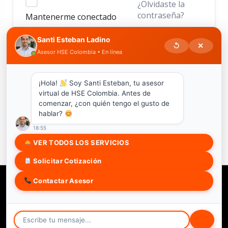
¿Olvidaste la
contraseña?
Mantenerme conectado
Santi Esteban Ladino
↺
✕
Asesor HSE Colombia • En línea
ACCEDER
¿No tienes una cuenta?
Regístrate ahora
¡Hola!
Soy Santi Esteban, tu asesor
virtual de HSE Colombia. Antes de
comenzar, ¿con quién tengo el gusto de
hablar?
18:55
VER TODOS LOS SERVICIOS
Solicitar Cotización
Contactar Asesor
Copyright © 2026 HSE COLOMBIA SAS
Soy estudiante
Trabaja con nosotros