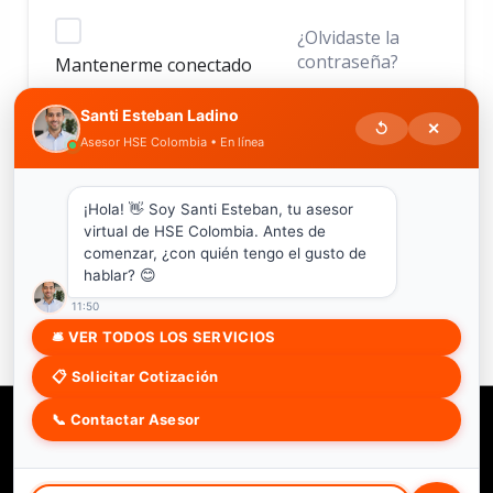
¿Olvidaste la
contraseña?
Mantenerme conectado
Santi Esteban Ladino
↺
✕
Asesor HSE Colombia • En línea
ACCEDER
¿No tienes una cuenta?
Regístrate ahora
¡Hola! 👋 Soy Santi Esteban, tu asesor
virtual de HSE Colombia. Antes de
comenzar, ¿con quién tengo el gusto de
hablar? 😊
11:50
🛎 VER TODOS LOS SERVICIOS
📋 Solicitar Cotización
📞 Contactar Asesor
Copyright © 2026 HSE COLOMBIA SAS
Soy estudiante