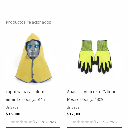
Productos relacionados
Es
pr
tie
múl
var
La
op
se
capucha para soldar
Guantes Anticorte Calidad
pu
amarilla-código:5117
Media-código:4809
ele
Brigada
Brigada
en
$
35,000
$
12,000
la
0
- 0 reseñas
0
- 0 reseñas
pá