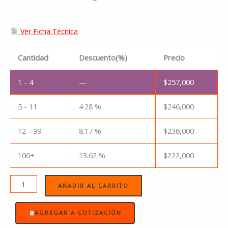
Ver Ficha Técnica
Cantidad
Descuento(%)
Precio
1 - 4
—
$
257,000
5 - 11
4.28 %
$
246,000
12 - 99
8.17 %
$
236,000
100+
13.62 %
$
222,000
AÑADIR AL CARRITO
AGREGAR A COTIZACIÓN