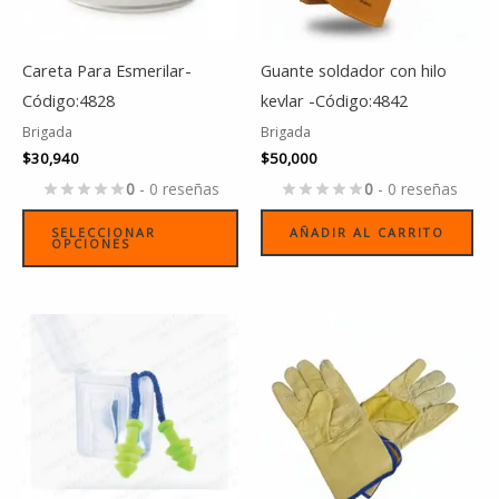
opciones
se
Careta Para Esmerilar-
Guante soldador con hilo
pueden
Código:4828
kevlar -Código:4842
elegir
Brigada
Brigada
en
$
30,940
$
50,000
la
0
- 0 reseñas
0
- 0 reseñas
página
de
SELECCIONAR
AÑADIR AL CARRITO
OPCIONES
producto
Es
pr
tie
múl
var
La