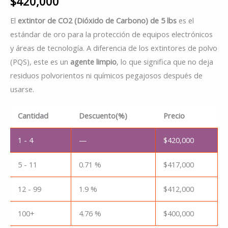
$
420,000
El
extintor de CO2 (Dióxido de Carbono) de 5 lbs
es el
estándar de oro para la protección de equipos electrónicos
y áreas de tecnología.
A diferencia de los extintores de polvo
(PQS), este es un
agente limpio
, lo que significa que no deja
residuos polvorientos ni químicos pegajosos después de
usarse.
Cantidad
Descuento(%)
Precio
1 - 4
—
$
420,000
5 - 11
0.71 %
$
417,000
12 - 99
1.9 %
$
412,000
100+
4.76 %
$
400,000