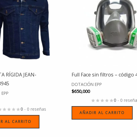
A RÍGIDA JEAN-
Full Face sin filtros – código
3945
DOTACIÓN EPP
$
650,000
 EPP
0
- 0 reseñ
0
- 0 reseñas
AÑADIR AL CARRITO
R AL CARRITO