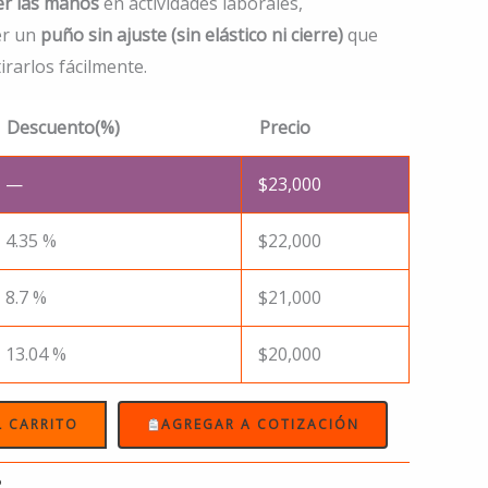
er las manos
en actividades laborales,
er un
puño sin ajuste (sin elástico ni cierre)
que
irarlos fácilmente.
Descuento(%)
Precio
—
$
23,000
4.35 %
$
22,000
8.7 %
$
21,000
13.04 %
$
20,000
L CARRITO
AGREGAR A COTIZACIÓN
P