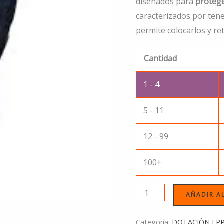
diseñados para
proteg
caracterizados por ten
permite colocarlos y ret
Cantidad
1 - 4
5 - 11
12 - 99
100+
AÑADIR A
Categoría:
DOTACIÓN EP