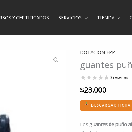
RSOS Y CERTIFICADOS
SERVICIOS
TIENDA
DOTACIÓN EPP
guantes
guantes puñ
puño
abierto-
0 reseñas
Codigo:8048
cantidad
$
23,000
DESCARGAR FICHA
Los
guantes de puño a