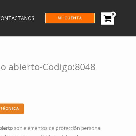
CONTACTANOS
MI CUENTA
o abierto-Codigo:8048
 TÉCNICA
bierto
son elementos de protección personal