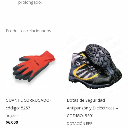
prolongado.
Productos relacionados
Este
Es
producto
pr
tiene
tie
múltiples
múl
variantes.
var
Las
La
opciones
op
se
se
GUANTE CORRUGADO-
Botas de Seguridad
pueden
pu
código: 5257
Antipunzón y Dieléctricas –
elegir
ele
CODIGO: 3501
Brigada
en
en
$
6,000
DOTACIÓN EPP
la
la