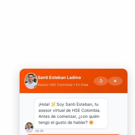
Santi Esteban Ladino
↺
✕
Asesor HSE Colombia • En línea
¡Hola!
Soy Santi Esteban, tu
asesor virtual de HSE Colombia.
Antes de comenzar, ¿con quién
tengo el gusto de hablar?
09:39