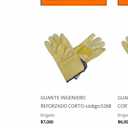
Este
producto
tiene
múltiples
variantes.
Las
opciones
se
pueden
elegir
GUANTE INGENIERO
GUA
en
REFORZADO CORTO-código:5268
CORT
la
Brigada
Briga
página
$
7,000
$
6,0