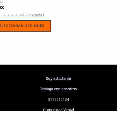
da
página
000
de
0
- 0 reseñas
producto
ELECCIONAR OPCIONES
Soy estudiante
Trabaja con nosotros
3172212134
Comunidad Virtual