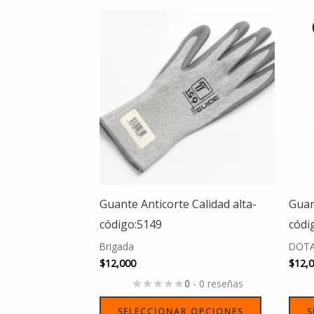
Este
producto
tiene
múltiples
variantes.
Las
opciones
se
pueden
elegir
Guante Anticorte Calidad alta-
Guan
en
código:5149
códi
la
Brigada
DOTA
página
$
12,000
$
12,
de
0
- 0 reseñas
producto
SELECCIONAR OPCIONES
S