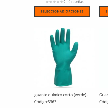
de
0
- 0 reseñas
producto
SELECCIONAR OPCIONES
S
Este
producto
tiene
múltiples
variantes.
Las
opciones
se
pueden
elegir
guante químico corto (verde)-
Guan
en
Código:5363
Códi
la