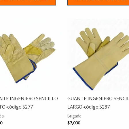
Este
producto
tiene
múltiples
variantes.
Las
opciones
se
pueden
elegir
NTE INGENIERO SENCILLO
GUANTE INGENIERO SENCI
en
O-código:5277
LARGO-código:5287
la
da
Brigada
página
00
$
7,000