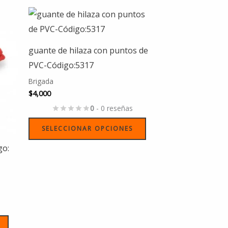
Este
Este
producto
producto
tiene
tiene
guante de hilaza con puntos de
múltiples
múltiples
PVC-Código:5317
variantes.
variantes.
Brigada
Las
Las
$
4,000
opciones
opciones
0
- 0 reseñas
se
se
SELECCIONAR OPCIONES
pueden
pueden
elegir
elegir
o:
en
en
la
la
página
página
de
de
producto
producto