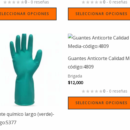
de
0
- 0 reseñas
0
- 0 reseñas
producto
ELECCIONAR OPCIONES
SELECCIONAR OPCIONES
Este
producto
tiene
Guantes Anticorte Calidad M
múltiples
código:4809
variantes.
Brigada
Las
$
12,000
opciones
0
- 0 reseñas
se
SELECCIONAR OPCIONES
pueden
elegir
te químico largo (verde)-
en
go:5377
la