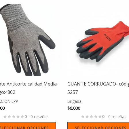
Este
producto
tiene
múltiples
variantes.
Las
opciones
se
pueden
elegir
te Anticorte calidad Media-
GUANTE CORRUGADO- códig
en
go:4802
5257
la
CIÓN EPP
Brigada
página
000
$
6,000
de
0
- 0 reseñas
0
- 0 reseñas
producto
ELECCIONAR OPCIONES
SELECCIONAR OPCIONES