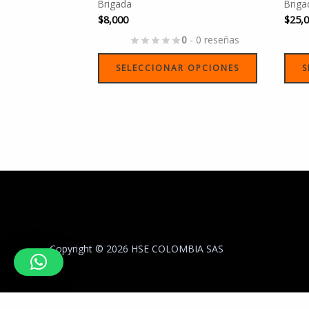
Brigada
Briga
página
$
8,000
$
25,
de
0
- 0 reseñas
producto
SELECCIONAR OPCIONES
S
Copyright © 2026 HSE COLOMBIA SAS