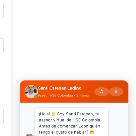
Santi Esteban Ladino
↺
✕
Asesor HSE Colombia • En línea
¡Hola!
Soy Santi Esteban, tu
asesor virtual de HSE Colombia.
Antes de comenzar, ¿con quién
tengo el gusto de hablar?