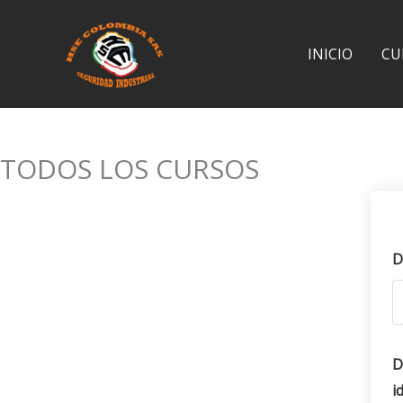
Ir
al
INICIO
CU
contenido
TODOS LOS CURSOS
D
D
i