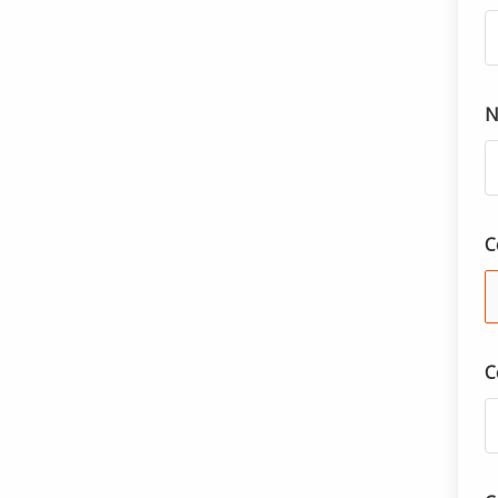
N
C
C