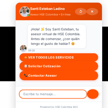
Santi Esteban Ladino
↺
✕
Asesor HSE Colombia • En línea
¡Hola!
Soy Santi Esteban, tu
asesor virtual de HSE Colombia.
Antes de comenzar, ¿con quién
tengo el gusto de hablar?
09:28
VER TODOS LOS SERVICIOS
Solicitar Cotización
Contactar Asesor
Powered by HSE Colombia SAS