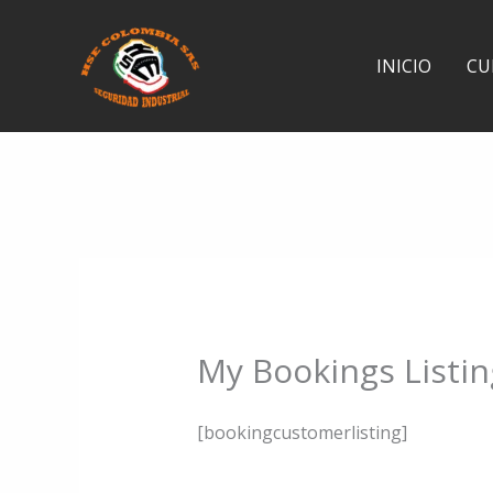
Ir
al
INICIO
CU
contenido
My Bookings Listin
[bookingcustomerlisting]