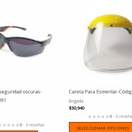
seguridad oscuras-
Careta Para Esmerilar-Códi
891
Brigada
$
30,940
0
- 0 reseñ
0
- 0 reseñas
SELECCIONAR OPCIONES