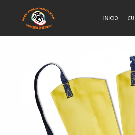
Ir
al
INICIO
CU
contenido