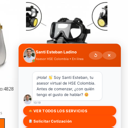
Este
producto
tiene
múltiples
variantes.
Las
Santi Esteban Ladino
opciones
↺
✕
Asesor HSE Colombia • En línea
se
pueden
elegir
¡Hola!
Soy Santi Esteban, tu
asesor virtual de HSE Colombia.
en
go:4828
Máscara De Gas o Respirador De
Antes de comenzar, ¿con quién
la
tengo el gusto de hablar?
Doble Filtro-código: 4911
página
10:19
Brigada
de
VER TODOS LOS SERVICIOS
as
$
28,000
producto
0
- 0 reseñas
Solicitar Cotización