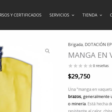
RSOS Y CERTIFICADOS
SERVICIOS
TIENDA
Brigada
,
DOTACIÓN EP
MANGA
MANGA EN V
EN
VAQUETA-
0 reseñas
Código:
5624
$
29,750
cantidad
Una “manga en vaquet
brazos
, generalmente u
o minería
. Está hecha 
resistente al calor, chi