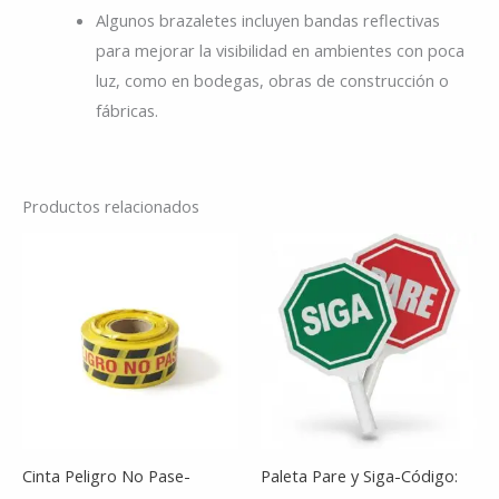
Algunos brazaletes incluyen bandas reflectivas
para mejorar la visibilidad en ambientes con poca
luz, como en bodegas, obras de construcción o
fábricas.
Productos relacionados
Rango
Este
Es
de
producto
pr
precios:
desde
tiene
tie
$8,700
hasta
múltiples
múl
$24,000
variantes.
var
Las
La
opciones
op
se
se
Cinta Peligro No Pase-
Paleta Pare y Siga-Código:
pueden
pu