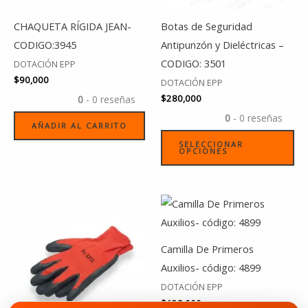
se
CHAQUETA RÍGIDA JEAN-
Botas de Seguridad
pu
CODIGO:3945
Antipunzón y Dieléctricas –
ele
CODIGO: 3501
DOTACIÓN EPP
en
$
90,000
DOTACIÓN EPP
la
$
280,000
0
- 0 reseñas
pá
0
- 0 reseñas
de
AÑADIR AL CARRITO
pr
SELECCIONAR
OPCIONES
Este
producto
tiene
Camilla De Primeros
múltiples
Auxilios- código: 4899
variantes.
DOTACIÓN EPP
Las
$
138,000