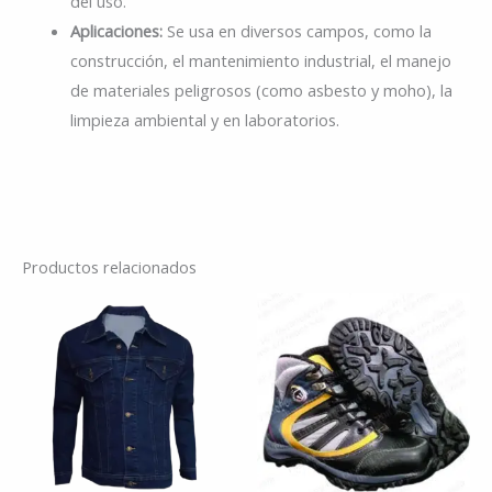
del uso.
Aplicaciones:
Se usa en diversos campos, como la
construcción, el mantenimiento industrial, el manejo
de materiales peligrosos (como asbesto y moho), la
limpieza ambiental y en laboratorios.
Productos relacionados
Es
pr
tie
múl
var
La
op